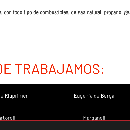
 con todo tipo de combustibles, de gas natural, propano, gas 
DE TRABAJAMOS:
 de Riuprimer
Eugènia de Berga
rtorell
Marganell