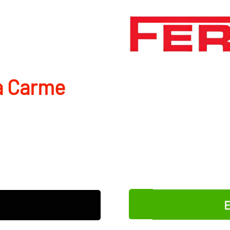
­a Carme
E