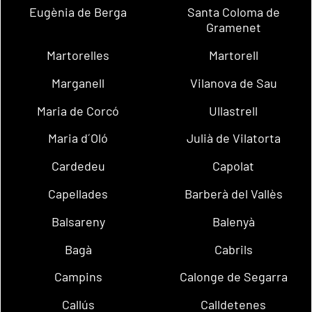
Eugènia de Berga
Santa Coloma de
Gramenet
Martorelles
Martorell
Marganell
Vilanova de Sau
Maria de Corcó
Ullastrell
Maria d´Oló
Julià de Vilatorta
Cardedeu
Capolat
Capellades
Barberà del Vallès
Balsareny
Balenyà
Bagà
Cabrils
Campins
Calonge de Segarra
Callús
Calldetenes