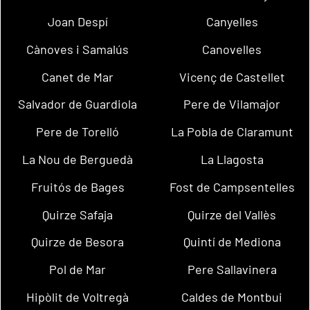
Joan Despí
Canyelles
Cànoves i Samalús
Canovelles
Canet de Mar
Vicenç de Castellet
Salvador de Guardiola
Pere de Vilamajor
Pere de Torelló
La Pobla de Claramunt
La Nou de Berguedà
La Llagosta
Fruitós de Bages
Fost de Campsentelles
Quirze Safaja
Quirze del Vallès
Quirze de Besora
Quintí de Mediona
Pol de Mar
Pere Sallavinera
Hipòlit de Voltregà
Caldes de Montbui