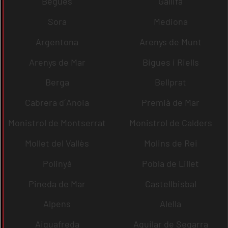
Begues
Gallifa
Sora
Mediona
Argentona
Arenys de Munt
Arenys de Mar
Bigues i Riells
Berga
Bellprat
Cabrera d´Anoia
Premià de Mar
Monistrol de Montserrat
Monistrol de Calders
Mollet del Vallès
Molins de Rei
Polinyà
Pobla de Lillet
Pineda de Mar
Castellbisbal
Alpens
Alella
Aiguafreda
Aguilar de Segarra