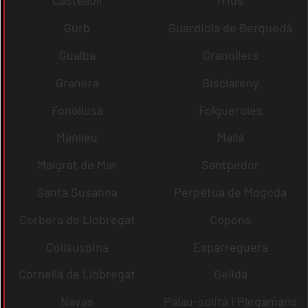
Castellolí
rrius
Gurb
Guardiola de Berguedà
Gualba
Granollers
Granera
Gisclareny
Fonollosa
Folgueroles
Manlleu
Malla
Malgrat de Mar
Santpedor
Santa Susanna
Perpètua de Mogoda
Corbera de Llobregat
Copons
Collsuspina
Esparreguera
Cornellà de Llobregat
Gelida
Navas
Palau-solità i Plegamans