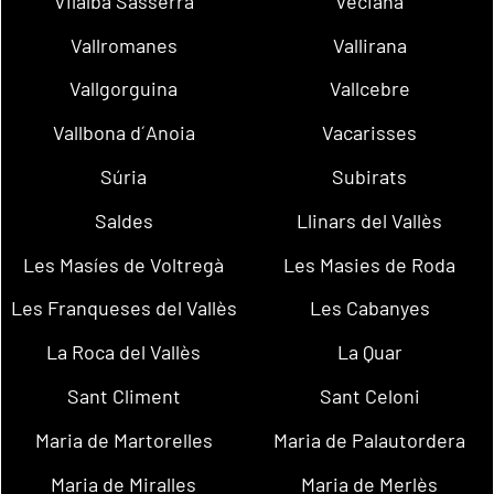
Vilalba Sasserra
Veciana
Vallromanes
Vallirana
Vallgorguina
Vallcebre
Vallbona d´Anoia
Vacarisses
Súria
Subirats
Saldes
Llinars del Vallès
Les Masíes de Voltregà
Les Masies de Roda
Les Franqueses del Vallès
Les Cabanyes
La Roca del Vallès
La Quar
Sant Climent
Sant Celoni
Maria de Martorelles
Maria de Palautordera
Maria de Miralles
Maria de Merlès