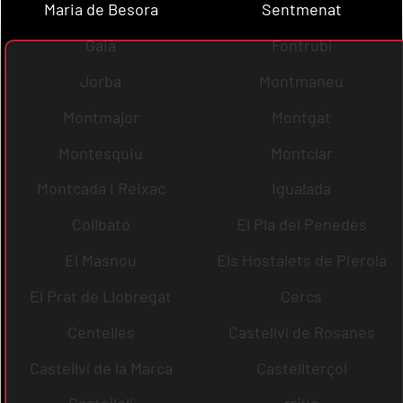
Maria de Besora
Sentmenat
Gaià
Fontrubí
Jorba
Montmaneu
Montmajor
Montgat
Montesquiu
Montclar
Montcada i Reixac
Igualada
Collbató
El Pla del Penedès
El Masnou
Els Hostalets de Pierola
El Prat de Llobregat
Cercs
Centelles
Castellví de Rosanes
Castellví de la Marca
Castellterçol