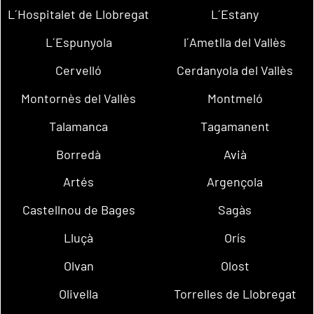
L´Hospitalet de Llobregat
L´Estany
L´Espunyola
l´Ametlla del Vallès
Cervelló
Cerdanyola del Vallès
Montornès del Vallès
Montmeló
Talamanca
Tagamanent
Borredà
Avià
Artés
Argençola
Castellnou de Bages
Sagàs
Lluçà
Orís
Olvan
Olost
Olivella
Torrelles de Llobregat