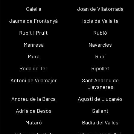
Calella
Joan de Vilatorrada
Jaume de Frontanyà
Iscle de Vallalta
Rupit i Pruit
Rubió
Manresa
Navarcles
Mura
Rubí
Roda de Ter
Ripollet
Antoni de Vilamajor
Sant Andreu de
Llavaneres
Andreu de la Barca
Agustí de Lluçanès
Adrià de Besòs
Sallent
Mataró
Badia del Vallès