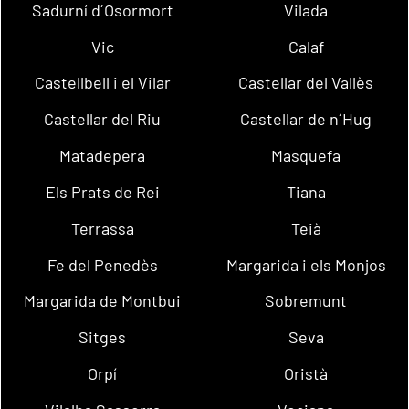
Sadurní d´Osormort
Vilada
Vic
Calaf
Castellbell i el Vilar
Castellar del Vallès
Castellar del Riu
Castellar de n´Hug
Matadepera
Masquefa
Els Prats de Rei
Tiana
Terrassa
Teià
Fe del Penedès
Margarida i els Monjos
Margarida de Montbui
Sobremunt
Sitges
Seva
Orpí
Oristà