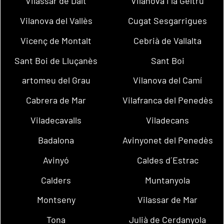
Vilassar de Dalt
Vilanova i la Geltrú
Vilanova del Vallès
Cugat Sesgarrigues
Vicenç de Montalt
Cebrià de Vallalta
Sant Boi de Lluçanès
Sant Boi
artomeu del Grau
Vilanova del Camí
Cabrera de Mar
Vilafranca del Penedès
Viladecavalls
Viladecans
Badalona
Avinyonet del Penedès
Avinyó
Caldes d´Estrac
Calders
Muntanyola
Montseny
Vilassar de Mar
Tona
Julià de Cerdanyola