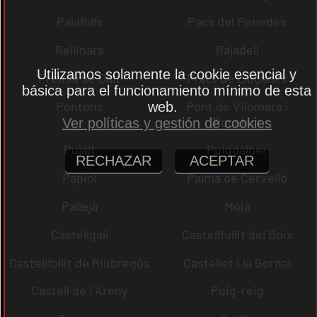
Palafolls
Pacs del Penedès
Rellinars
Rajadell
Utilizamos solamente la cookie esencial y
Premià de Dalt
Prats de Lluçanès
básica para el funcionamiento mínimo de esta
Pontons
Pont de Vilomara i
web.
Rocafort
Ver políticas y gestión de cookies
Pujalt
Puigdàlber
RECHAZAR
ACEPTAR
Papiol
Palma de Cervelló
Pallejà
Moià
Castellgalí
Castellfullit del Boix
Castellfollit de Riubregós
Castellet i la Gornal
Castell de l´Areny
Puig-reig