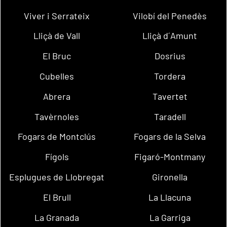
Viver i Serrateix
Vilobí del Penedès
Lliçà de Vall
Lliçà d´Amunt
El Bruc
Dosrius
Cubelles
Tordera
Abrera
Tavertet
Tavèrnoles
Taradell
Fogars de Montclús
Fogars de la Selva
Fígols
Figaró-Montmany
Esplugues de Llobregat
Gironella
El Brull
La Llacuna
La Granada
La Garriga