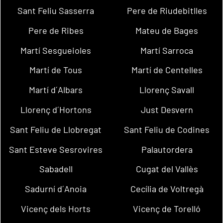
Sant Feliu Sasserra
Pere de Riudebitlles
Pere de Ribes
Mateu de Bages
Martí Sesgueioles
Martí Sarroca
Martí de Tous
Martí de Centelles
Martí d´Albars
Llorenç Savall
Llorenç d´Hortons
Just Desvern
Sant Feliu de Llobregat
Sant Feliu de Codines
Sant Esteve Sesrovires
Palautordera
Sabadell
Cugat del Vallès
Sadurní d´Anoia
Cecília de Voltregà
Vicenç dels Horts
Vicenç de Torelló