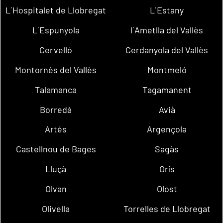
L´Hospitalet de Llobregat
L´Estany
L´Espunyola
l´Ametlla del Vallès
Cervelló
Cerdanyola del Vallès
Montornès del Vallès
Montmeló
Talamanca
Tagamanent
Borredà
Avià
Artés
Argençola
Castellnou de Bages
Sagàs
Lluçà
Orís
Olvan
Olost
Olivella
Torrelles de Llobregat