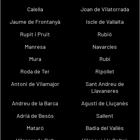
Calella
Joan de Vilatorrada
Jaume de Frontanyà
Iscle de Vallalta
Rupit i Pruit
Rubió
Manresa
Navarcles
Mura
Rubí
Roda de Ter
Ripollet
Antoni de Vilamajor
Sant Andreu de
Llavaneres
Andreu de la Barca
Agustí de Lluçanès
Adrià de Besòs
Sallent
Mataró
Badia del Vallès