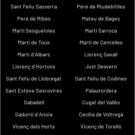
Sant Feliu Sasserra
Pere de Riudebitlles
Pere de Ribes
Mateu de Bages
Martí Sesgueioles
Martí Sarroca
Martí de Tous
Martí de Centelles
Martí d´Albars
Llorenç Savall
Llorenç d´Hortons
Just Desvern
Sant Feliu de Llobregat
Sant Feliu de Codines
Sant Esteve Sesrovires
Palautordera
Sabadell
Cugat del Vallès
Sadurní d´Anoia
Cecília de Voltregà
Vicenç dels Horts
Vicenç de Torelló