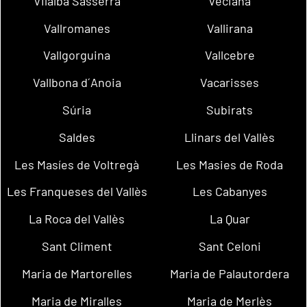
Vilalba Sasserra
Veciana
Vallromanes
Vallirana
Vallgorguina
Vallcebre
Vallbona d´Anoia
Vacarisses
Súria
Subirats
Saldes
Llinars del Vallès
Les Masíes de Voltregà
Les Masies de Roda
Les Franqueses del Vallès
Les Cabanyes
La Roca del Vallès
La Quar
Sant Climent
Sant Celoni
Maria de Martorelles
Maria de Palautordera
Maria de Miralles
Maria de Merlès