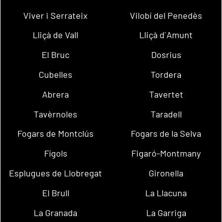
Viver i Serrateix
Vilobí del Penedès
Lliçà de Vall
Lliçà d´Amunt
El Bruc
Dosrius
Cubelles
Tordera
Abrera
Tavertet
Tavèrnoles
Taradell
Fogars de Montclús
Fogars de la Selva
Fígols
Figaró-Montmany
Esplugues de Llobregat
Gironella
El Brull
La Llacuna
La Granada
La Garriga