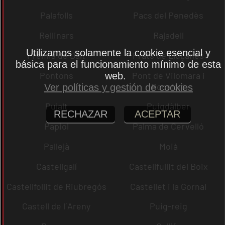
Palafolls
Pacs del Penedès
Rellinars
Rajadell
Utilizamos solamente la cookie esencial y
Premià de Dalt
Prats de Lluçanès
básica para el funcionamiento mínimo de esta
Pontons
Pont de Vilomara i
web.
Rocafort
Ver políticas y gestión de cookies
Pujalt
Puigdàlber
RECHAZAR
ACEPTAR
Papiol
Palma de Cervelló
Pallejà
Moià
Castellgalí
Castellfullit del Boix
Castellfollit de Riubregós
Castellet i la Gornal
Castell de l´Areny
Puig-reig