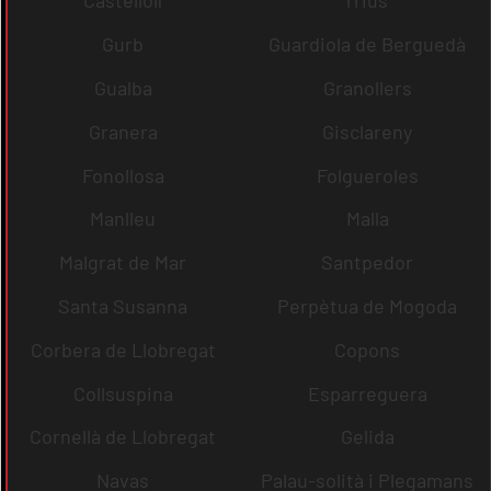
Castellolí
rrius
Gurb
Guardiola de Berguedà
Gualba
Granollers
Granera
Gisclareny
Fonollosa
Folgueroles
Manlleu
Malla
Malgrat de Mar
Santpedor
Santa Susanna
Perpètua de Mogoda
Corbera de Llobregat
Copons
Collsuspina
Esparreguera
Cornellà de Llobregat
Gelida
Navas
Palau-solità i Plegamans