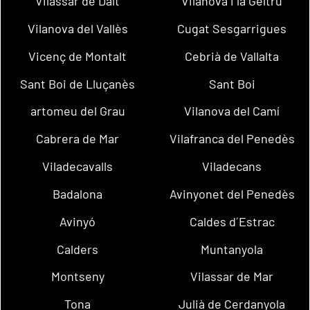
Vilassar de Dalt
Vilanova i la Geltrú
Vilanova del Vallès
Cugat Sesgarrigues
Vicenç de Montalt
Cebrià de Vallalta
Sant Boi de Lluçanès
Sant Boi
artomeu del Grau
Vilanova del Camí
Cabrera de Mar
Vilafranca del Penedès
Viladecavalls
Viladecans
Badalona
Avinyonet del Penedès
Avinyó
Caldes d´Estrac
Calders
Muntanyola
Montseny
Vilassar de Mar
Tona
Julià de Cerdanyola