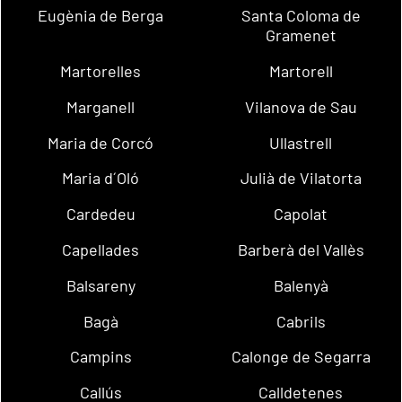
Eugènia de Berga
Santa Coloma de
Gramenet
Martorelles
Martorell
Marganell
Vilanova de Sau
Maria de Corcó
Ullastrell
Maria d´Oló
Julià de Vilatorta
Cardedeu
Capolat
Capellades
Barberà del Vallès
Balsareny
Balenyà
Bagà
Cabrils
Campins
Calonge de Segarra
Callús
Calldetenes