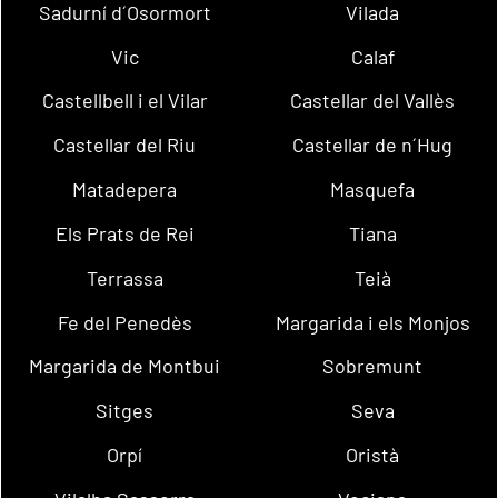
Sadurní d´Osormort
Vilada
Vic
Calaf
Castellbell i el Vilar
Castellar del Vallès
Castellar del Riu
Castellar de n´Hug
Matadepera
Masquefa
Els Prats de Rei
Tiana
Terrassa
Teià
Fe del Penedès
Margarida i els Monjos
Margarida de Montbui
Sobremunt
Sitges
Seva
Orpí
Oristà