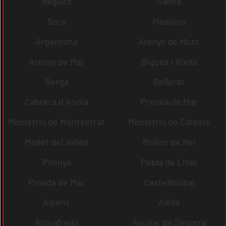
Begues
Gallifa
Sora
Mediona
Argentona
Arenys de Munt
Arenys de Mar
Bigues i Riells
Berga
Bellprat
Cabrera d´Anoia
Premià de Mar
Monistrol de Montserrat
Monistrol de Calders
Mollet del Vallès
Molins de Rei
Polinyà
Pobla de Lillet
Pineda de Mar
Castellbisbal
Alpens
Alella
Aiguafreda
Aguilar de Segarra