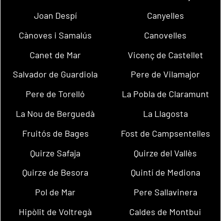
Joan Despí
Canyelles
Cànoves i Samalús
Canovelles
Canet de Mar
Vicenç de Castellet
Salvador de Guardiola
Pere de Vilamajor
Pere de Torelló
La Pobla de Claramunt
La Nou de Berguedà
La Llagosta
Fruitós de Bages
Fost de Campsentelles
Quirze Safaja
Quirze del Vallès
Quirze de Besora
Quintí de Mediona
Pol de Mar
Pere Sallavinera
Hipòlit de Voltregà
Caldes de Montbui