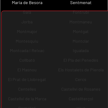
Maria de Besora
Sentmenat
Gaià
Fontrubí
Jorba
Montmaneu
Montmajor
Montgat
Montesquiu
Montclar
Montcada i Reixac
Igualada
Collbató
El Pla del Penedès
El Masnou
Els Hostalets de Pierola
El Prat de Llobregat
Cercs
Centelles
Castellví de Rosanes
Castellví de la Marca
Castellterçol