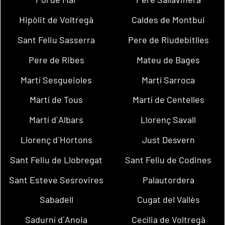
Hipòlit de Voltregà
Caldes de Montbui
Sant Feliu Sasserra
Pere de Riudebitlles
Pere de Ribes
Mateu de Bages
Martí Sesgueioles
Martí Sarroca
Martí de Tous
Martí de Centelles
Martí d´Albars
Llorenç Savall
Llorenç d´Hortons
Just Desvern
Sant Feliu de Llobregat
Sant Feliu de Codines
Sant Esteve Sesrovires
Palautordera
Sabadell
Cugat del Vallès
Sadurní d´Anoia
Cecília de Voltregà