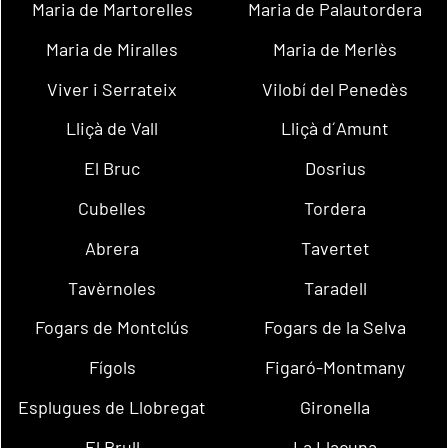
Maria de Martorelles
Maria de Palautordera
Maria de Miralles
Maria de Merlès
Viver i Serrateix
Vilobí del Penedès
Lliçà de Vall
Lliçà d´Amunt
El Bruc
Dosrius
Cubelles
Tordera
Abrera
Tavertet
Tavèrnoles
Taradell
Fogars de Montclús
Fogars de la Selva
Fígols
Figaró-Montmany
Esplugues de Llobregat
Gironella
El Brull
La Llacuna