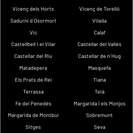
Vicenç dels Horts
Vicenç de Torelló
Sadurní d´Osormort
Vilada
Vic
Calaf
Castellbell i el Vilar
Castellar del Vallès
Castellar del Riu
Castellar de n´Hug
Matadepera
Masquefa
Els Prats de Rei
Tiana
Terrassa
Teià
Fe del Penedès
Margarida i els Monjos
Margarida de Montbui
Sobremunt
Sitges
Seva