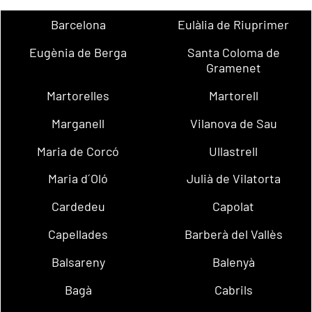
Barcelona
Eulàlia de Riuprimer
Eugènia de Berga
Santa Coloma de
Gramenet
Martorelles
Martorell
Marganell
Vilanova de Sau
Maria de Corcó
Ullastrell
Maria d´Oló
Julià de Vilatorta
Cardedeu
Capolat
Capellades
Barberà del Vallès
Balsareny
Balenyà
Bagà
Cabrils