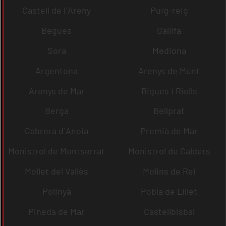
Castell de l´Areny
Puig-reig
Begues
Gallifa
Sora
Mediona
Argentona
Arenys de Munt
Arenys de Mar
Bigues i Riells
Berga
Bellprat
Cabrera d´Anoia
Premià de Mar
Monistrol de Montserrat
Monistrol de Calders
Mollet del Vallès
Molins de Rei
Polinyà
Pobla de Lillet
Pineda de Mar
Castellbisbal