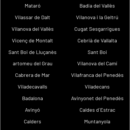
Mataró
Badia del Vallès
Vilassar de Dalt
Vilanova i la Geltrú
Vilanova del Vallès
Cugat Sesgarrigues
Vicenç de Montalt
Cebrià de Vallalta
Sant Boi de Lluçanès
Sant Boi
artomeu del Grau
Vilanova del Camí
Cabrera de Mar
Vilafranca del Penedès
Viladecavalls
Viladecans
Badalona
Avinyonet del Penedès
Avinyó
Caldes d´Estrac
Calders
Muntanyola