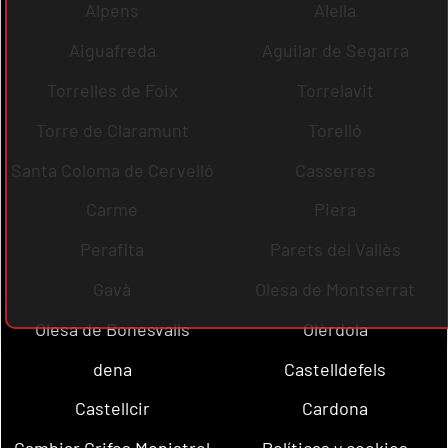
Alpens
Alella
Aiguafreda
Aguilar de Segarra
Torrelles de Foix
Torrelavit
Torre de Claramunt
Torelló
Santa Coloma de Cervelló
Casserres
Carme
Piera
Perafita
Parets del Vallès
Gavà
Olesa de Montserrat
Olesa de Bonesvalls
Olèrdola
dena
Castelldefels
Castellcir
Cardona