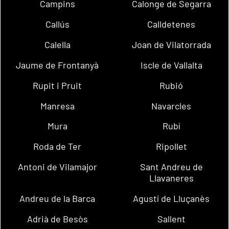
Campins
Calonge de Segarra
Callús
Calldetenes
Calella
Joan de Vilatorrada
Jaume de Frontanyà
Iscle de Vallalta
Rupit i Pruit
Rubió
Manresa
Navarcles
Mura
Rubí
Roda de Ter
Ripollet
Antoni de Vilamajor
Sant Andreu de
Llavaneres
Andreu de la Barca
Agustí de Lluçanès
Adrià de Besòs
Sallent