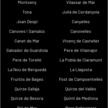
Montseny
Vilassar de Mar
Tona
Julià de Cerdanyola
Joan Despí
Canyelles
Cànoves i Samalús
Canovelles
Canet de Mar
Vicenç de Castellet
Salvador de Guardiola
Pere de Vilamajor
Pere de Torelló
La Pobla de Claramunt
La Nou de Berguedà
La Llagosta
Fruitós de Bages
Fost de Campsentelles
Quirze Safaja
Quirze del Vallès
Quirze de Besora
Quintí de Mediona
Pol de Mar
Pere Sallavinera