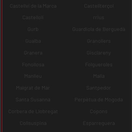
Castellví de la Marca
Castellterçol
Castellolí
rrius
Gurb
Guardiola de Berguedà
Gualba
Granollers
Granera
Gisclareny
Fonollosa
Folgueroles
Manlleu
Malla
Malgrat de Mar
Santpedor
Santa Susanna
Perpètua de Mogoda
Corbera de Llobregat
Copons
Collsuspina
Esparreguera