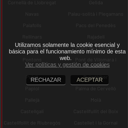
Cornellà de Llobregat
Gelida
Navas
Palau-solità i Plegamans
Palafolls
Pacs del Penedès
Rellinars
Rajadell
Utilizamos solamente la cookie esencial y
Premià de Dalt
Prats de Lluçanès
básica para el funcionamiento mínimo de esta
web.
Pontons
Pont de Vilomara i
Ver políticas y gestión de cookies
Rocafort
Pujalt
Puigdàlber
RECHAZAR
ACEPTAR
Papiol
Palma de Cervelló
Pallejà
Moià
Castellgalí
Castellfullit del Boix
Castellfollit de Riubregós
Castellet i la Gornal