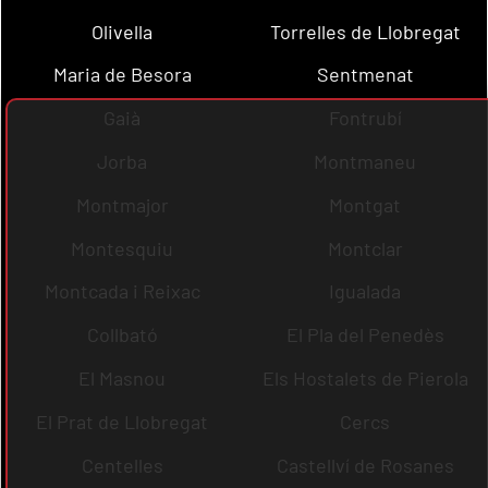
Olivella
Torrelles de Llobregat
Maria de Besora
Sentmenat
Gaià
Fontrubí
Jorba
Montmaneu
Montmajor
Montgat
Montesquiu
Montclar
Montcada i Reixac
Igualada
Collbató
El Pla del Penedès
El Masnou
Els Hostalets de Pierola
El Prat de Llobregat
Cercs
Centelles
Castellví de Rosanes