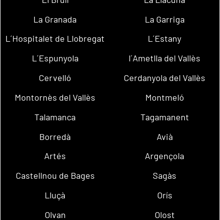
La Granada
La Garriga
L´Hospitalet de Llobregat
L´Estany
L´Espunyola
l´Ametlla del Vallès
Cervelló
Cerdanyola del Vallès
Montornès del Vallès
Montmeló
Talamanca
Tagamanent
Borredà
Avià
Artés
Argençola
Castellnou de Bages
Sagàs
Lluçà
Orís
Olvan
Olost