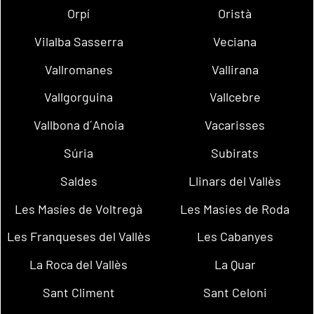
Orpí
Oristà
Vilalba Sasserra
Veciana
Vallromanes
Vallirana
Vallgorguina
Vallcebre
Vallbona d´Anoia
Vacarisses
Súria
Subirats
Saldes
Llinars del Vallès
Les Masíes de Voltregà
Les Masies de Roda
Les Franqueses del Vallès
Les Cabanyes
La Roca del Vallès
La Quar
Sant Climent
Sant Celoni