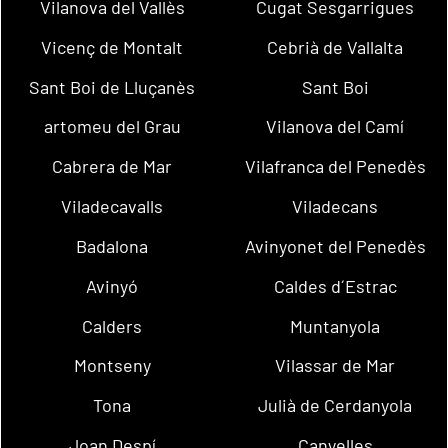
Vilanova del Vallès
Cugat Sesgarrigues
Vicenç de Montalt
Cebrià de Vallalta
Sant Boi de Lluçanès
Sant Boi
artomeu del Grau
Vilanova del Camí
Cabrera de Mar
Vilafranca del Penedès
Viladecavalls
Viladecans
Badalona
Avinyonet del Penedès
Avinyó
Caldes d´Estrac
Calders
Muntanyola
Montseny
Vilassar de Mar
Tona
Julià de Cerdanyola
Joan Despí
Canyelles