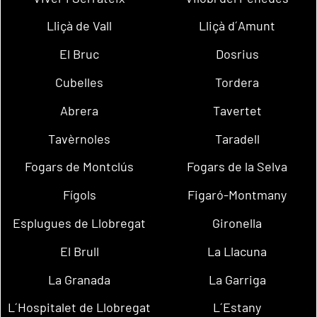
Lliçà de Vall
Lliçà d´Amunt
El Bruc
Dosrius
Cubelles
Tordera
Abrera
Tavertet
Tavèrnoles
Taradell
Fogars de Montclús
Fogars de la Selva
Fígols
Figaró-Montmany
Esplugues de Llobregat
Gironella
El Brull
La Llacuna
La Granada
La Garriga
L´Hospitalet de Llobregat
L´Estany