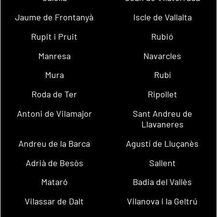
Jaume de Frontanyà
Iscle de Vallalta
Rupit i Pruit
Rubió
Manresa
Navarcles
Mura
Rubí
Roda de Ter
Ripollet
Antoni de Vilamajor
Sant Andreu de
Llavaneres
Andreu de la Barca
Agustí de Lluçanès
Adrià de Besòs
Sallent
Mataró
Badia del Vallès
Vilassar de Dalt
Vilanova i la Geltrú