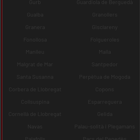
Gurb
Guardiola de Berguedà
Gualba
Granollers
Granera
Gisclareny
Fonollosa
Folgueroles
Manlleu
Malla
Malgrat de Mar
Santpedor
Santa Susanna
Perpètua de Mogoda
Corbera de Llobregat
Copons
Collsuspina
Esparreguera
Cornellà de Llobregat
Gelida
Navas
Palau-solità i Plegamans
Palafolls
Pacs del Penedès