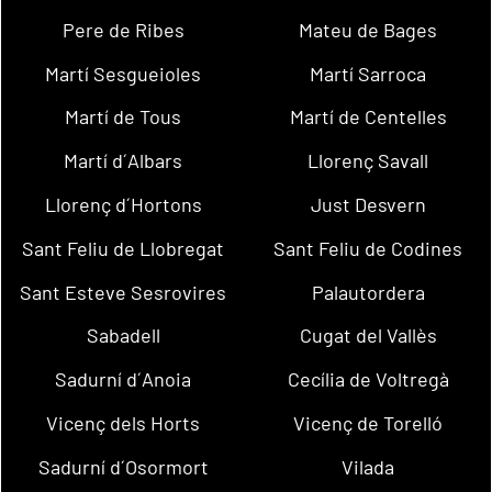
Pere de Ribes
Mateu de Bages
Martí Sesgueioles
Martí Sarroca
Martí de Tous
Martí de Centelles
Martí d´Albars
Llorenç Savall
Llorenç d´Hortons
Just Desvern
Sant Feliu de Llobregat
Sant Feliu de Codines
Sant Esteve Sesrovires
Palautordera
Sabadell
Cugat del Vallès
Sadurní d´Anoia
Cecília de Voltregà
Vicenç dels Horts
Vicenç de Torelló
Sadurní d´Osormort
Vilada