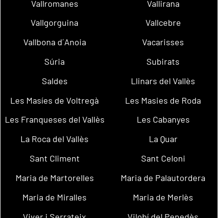
Vallromanes
Vallirana
Vallgorguina
Vallcebre
Vallbona d´Anoia
Vacarisses
Súria
Subirats
Saldes
Llinars del Vallès
Les Masíes de Voltregà
Les Masies de Roda
Les Franqueses del Vallès
Les Cabanyes
La Roca del Vallès
La Quar
Sant Climent
Sant Celoni
Maria de Martorelles
Maria de Palautordera
Maria de Miralles
Maria de Merlès
Viver i Serrateix
Vilobí del Penedès