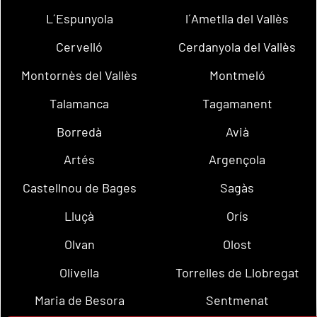
L´Espunyola
l´Ametlla del Vallès
Cervelló
Cerdanyola del Vallès
Montornès del Vallès
Montmeló
Talamanca
Tagamanent
Borredà
Avià
Artés
Argençola
Castellnou de Bages
Sagàs
Lluçà
Orís
Olvan
Olost
Olivella
Torrelles de Llobregat
Maria de Besora
Sentmenat