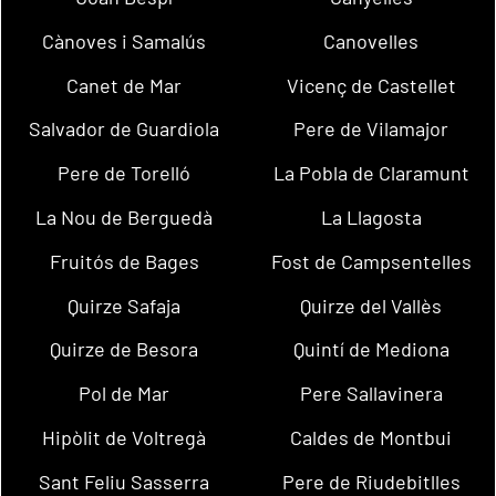
Cànoves i Samalús
Canovelles
Canet de Mar
Vicenç de Castellet
Salvador de Guardiola
Pere de Vilamajor
Pere de Torelló
La Pobla de Claramunt
La Nou de Berguedà
La Llagosta
Fruitós de Bages
Fost de Campsentelles
Quirze Safaja
Quirze del Vallès
Quirze de Besora
Quintí de Mediona
Pol de Mar
Pere Sallavinera
Hipòlit de Voltregà
Caldes de Montbui
Sant Feliu Sasserra
Pere de Riudebitlles