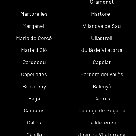
Gramenet
Martorelles
Martorell
Marganell
Vilanova de Sau
Maria de Corcó
Ullastrell
Maria d´Oló
Julià de Vilatorta
Cardedeu
Capolat
Capellades
Barberà del Vallès
Balsareny
Balenyà
Bagà
Cabrils
Campins
Calonge de Segarra
Callús
Calldetenes
Calella
Joan de Vilatorrada