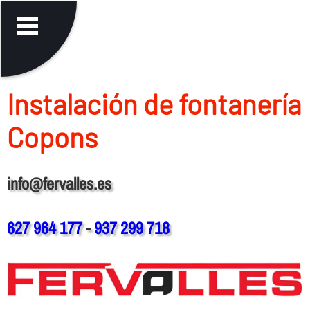
Instalación de fontanerí­a
Copons
info@fervalles.es
627 964 177
-
937 299 718