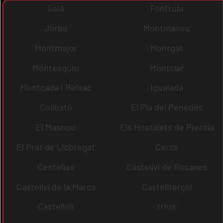
Gaià
Fontrubí
Jorba
Montmaneu
Montmajor
Montgat
Montesquiu
Montclar
Montcada i Reixac
Igualada
Collbató
El Pla del Penedès
El Masnou
Els Hostalets de Pierola
El Prat de Llobregat
Cercs
Centelles
Castellví de Rosanes
Castellví de la Marca
Castellterçol
Castellolí
rrius