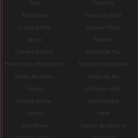
Sora
Mediona
Argentona
Arenys de Munt
Arenys de Mar
Bigues i Riells
Berga
Bellprat
Cabrera d´Anoia
Premià de Mar
Monistrol de Montserrat
Monistrol de Calders
Mollet del Vallès
Molins de Rei
Polinyà
Pobla de Lillet
Pineda de Mar
Castellbisbal
Alpens
Alella
Aiguafreda
Aguilar de Segarra
Torrelles de Foix
Torrelavit