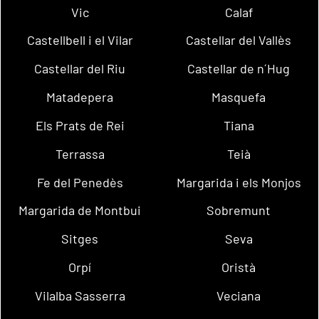
Vic
Calaf
Castellbell i el Vilar
Castellar del Vallès
Castellar del Riu
Castellar de n´Hug
Matadepera
Masquefa
Els Prats de Rei
Tiana
Terrassa
Teià
Fe del Penedès
Margarida i els Monjos
Margarida de Montbui
Sobremunt
Sitges
Seva
Orpí
Oristà
Vilalba Sasserra
Veciana