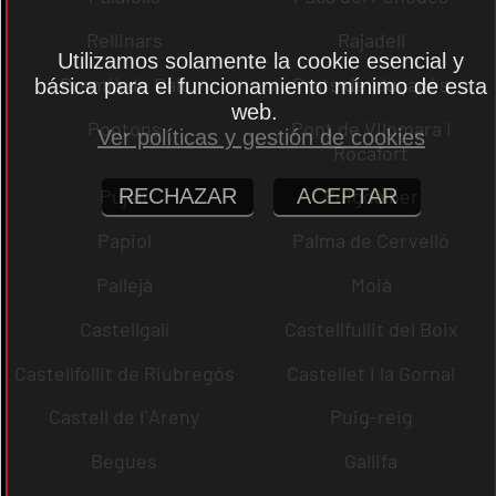
Rellinars
Rajadell
Utilizamos solamente la cookie esencial y
Premià de Dalt
Prats de Lluçanès
básica para el funcionamiento mínimo de esta
web.
Pontons
Pont de Vilomara i
Ver políticas y gestión de cookies
Rocafort
RECHAZAR
ACEPTAR
Pujalt
Puigdàlber
Papiol
Palma de Cervelló
Pallejà
Moià
Castellgalí
Castellfullit del Boix
Castellfollit de Riubregós
Castellet i la Gornal
Castell de l´Areny
Puig-reig
Begues
Gallifa