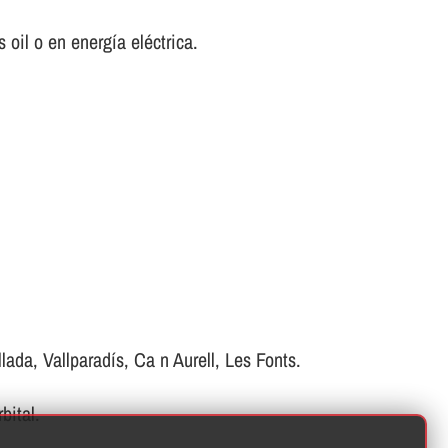
oil o en energí­a eléctrica.
ada, Vallparadís, Ca n Aurell, Les Fonts.
bital.