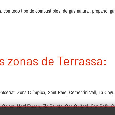
 con todo tipo de combustibles, de gas natural, propano, gas 
s zonas de Terrassa:
ntserrat, Zona Olímpica, Sant Pere, Cementiri Vell, La Cogull
, Colom, Nord Farcan, Els Bellots, Can Guitard, Can Petit, Or