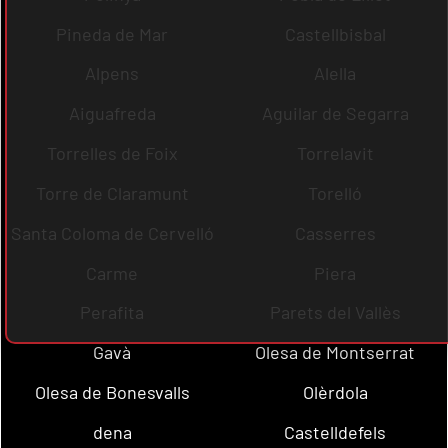
Pineda de Mar
Castellbisbal
Alpens
Alella
Aiguafreda
Aguilar de Segarra
Torrelles de Foix
Torrelavit
Torre de Claramunt
Torelló
Santa Coloma de Cervelló
Casserres
Carme
Piera
Perafita
Parets del Vallès
Gavà
Olesa de Montserrat
Olesa de Bonesvalls
Olèrdola
dena
Castelldefels