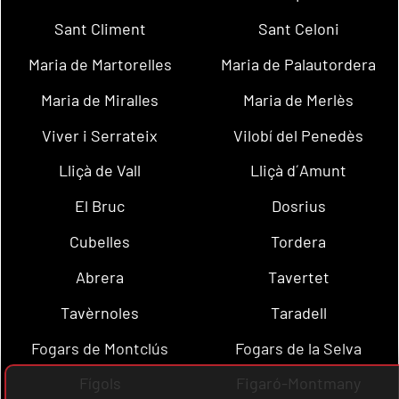
Sant Climent
Sant Celoni
Maria de Martorelles
Maria de Palautordera
Maria de Miralles
Maria de Merlès
Viver i Serrateix
Vilobí del Penedès
Lliçà de Vall
Lliçà d´Amunt
El Bruc
Dosrius
Cubelles
Tordera
Abrera
Tavertet
Tavèrnoles
Taradell
Fogars de Montclús
Fogars de la Selva
Fígols
Figaró-Montmany