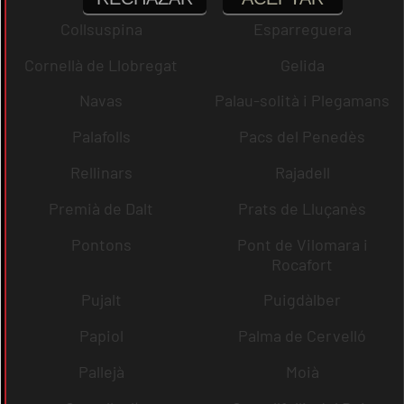
Collsuspina
Esparreguera
Cornellà de Llobregat
Gelida
Navas
Palau-solità i Plegamans
Palafolls
Pacs del Penedès
Rellinars
Rajadell
Premià de Dalt
Prats de Lluçanès
Pontons
Pont de Vilomara i
Rocafort
Pujalt
Puigdàlber
Papiol
Palma de Cervelló
Pallejà
Moià