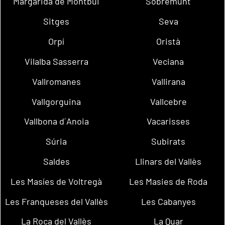
Margarida de Montbui
Sobremunt
Sitges
Seva
Orpí
Oristà
Vilalba Sasserra
Veciana
Vallromanes
Vallirana
Vallgorguina
Vallcebre
Vallbona d´Anoia
Vacarisses
Súria
Subirats
Saldes
Llinars del Vallès
Les Masíes de Voltregà
Les Masies de Roda
Les Franqueses del Vallès
Les Cabanyes
La Roca del Vallès
La Quar