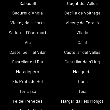
Sabadell
Cugat del Vallès
Sadurní d´Anoia
Cecília de Voltregà
Vicenç dels Horts
Vicenç de Torelló
Sadurní d´Osormort
Vilada
Vic
Calaf
Castellbell i el Vilar
Castellar del Vallès
Castellar del Riu
Castellar de n´Hug
Matadepera
Masquefa
Els Prats de Rei
Tiana
Terrassa
Teià
Fe del Penedès
Margarida i els Monjos