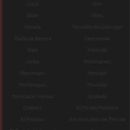
Lluçà
Orís
Olvan
Olost
Olivella
Torrelles de Llobregat
Maria de Besora
Sentmenat
Gaià
Fontrubí
Jorba
Montmaneu
Montmajor
Montgat
Montesquiu
Montclar
Montcada i Reixac
Igualada
Collbató
El Pla del Penedès
El Masnou
Els Hostalets de Pierola