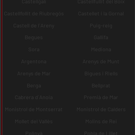
Castellgalí
Castellfullit del Boix
Castellfollit de Riubregós
Castellet i la Gornal
Castell de l´Areny
Puig-reig
Begues
Gallifa
Sora
Mediona
Argentona
Arenys de Munt
Arenys de Mar
Bigues i Riells
Berga
Bellprat
Cabrera d´Anoia
Premià de Mar
Monistrol de Montserrat
Monistrol de Calders
Mollet del Vallès
Molins de Rei
Polinyà
Pobla de Lillet