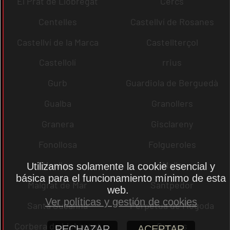
El Prat de Llobregat
Cercs
Centelles
Castellví de Rosanes
Castellví de la Marca
Castellterçol
Castellolí
rrius
Gurb
Guardiola de Berguedà
Gualba
Granollers
Granera
Gisclareny
Fonollosa
Folgueroles
Manlleu
Malla
Utilizamos solamente la cookie esencial y
básica para el funcionamiento mínimo de esta
Malgrat de Mar
Santpedor
web.
Ver políticas y gestión de cookies
Santa Susanna
Perpètua de Mogoda
Corbera de Llobregat
Copons
RECHAZAR
ACEPTAR