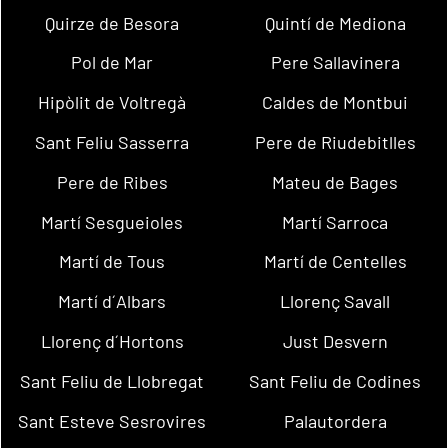
Quirze de Besora
Quintí de Mediona
Pol de Mar
Pere Sallavinera
Hipòlit de Voltregà
Caldes de Montbui
Sant Feliu Sasserra
Pere de Riudebitlles
Pere de Ribes
Mateu de Bages
Martí Sesgueioles
Martí Sarroca
Martí de Tous
Martí de Centelles
Martí d´Albars
Llorenç Savall
Llorenç d´Hortons
Just Desvern
Sant Feliu de Llobregat
Sant Feliu de Codines
Sant Esteve Sesrovires
Palautordera