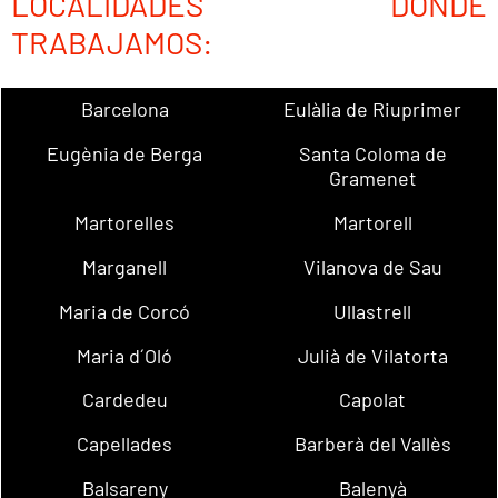
LOCALIDADES DONDE
TRABAJAMOS:
Barcelona
Eulàlia de Riuprimer
Eugènia de Berga
Santa Coloma de
Gramenet
Martorelles
Martorell
Marganell
Vilanova de Sau
Maria de Corcó
Ullastrell
Maria d´Oló
Julià de Vilatorta
Cardedeu
Capolat
Capellades
Barberà del Vallès
Balsareny
Balenyà