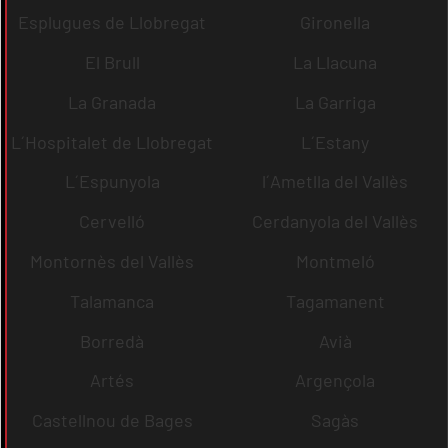
Esplugues de Llobregat
Gironella
El Brull
La Llacuna
La Granada
La Garriga
L´Hospitalet de Llobregat
L´Estany
L´Espunyola
l´Ametlla del Vallès
Cervelló
Cerdanyola del Vallès
Montornès del Vallès
Montmeló
Talamanca
Tagamanent
Borredà
Avià
Artés
Argençola
Castellnou de Bages
Sagàs