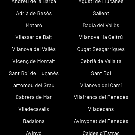
Andreu de la Barca
Agustí de Lluçanès
Adrià de Besòs
Sallent
Mataró
Badia del Vallès
Vilassar de Dalt
Vilanova i la Geltrú
Vilanova del Vallès
Cugat Sesgarrigues
Vicenç de Montalt
Cebrià de Vallalta
Sant Boi de Lluçanès
Sant Boi
artomeu del Grau
Vilanova del Camí
Cabrera de Mar
Vilafranca del Penedès
Viladecavalls
Viladecans
Badalona
Avinyonet del Penedès
Avinyó
Caldes d´Estrac