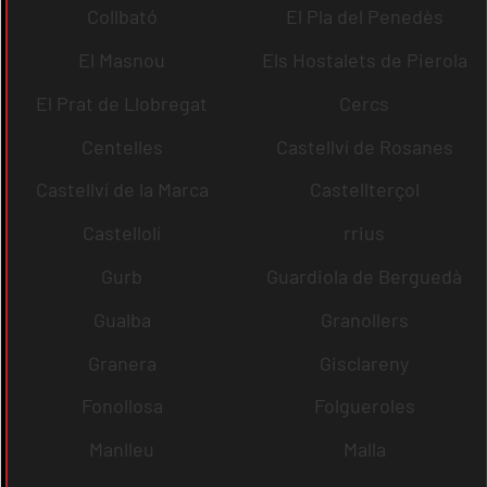
Collbató
El Pla del Penedès
El Masnou
Els Hostalets de Pierola
El Prat de Llobregat
Cercs
Centelles
Castellví de Rosanes
Castellví de la Marca
Castellterçol
Castellolí
rrius
Gurb
Guardiola de Berguedà
Gualba
Granollers
Granera
Gisclareny
Fonollosa
Folgueroles
Manlleu
Malla