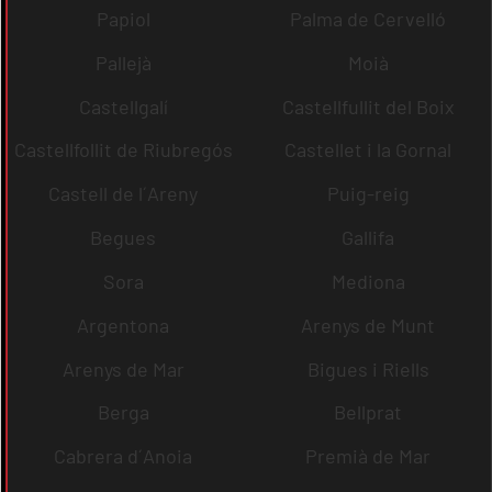
Papiol
Palma de Cervelló
Pallejà
Moià
Castellgalí
Castellfullit del Boix
Castellfollit de Riubregós
Castellet i la Gornal
Castell de l´Areny
Puig-reig
Begues
Gallifa
Sora
Mediona
Argentona
Arenys de Munt
Arenys de Mar
Bigues i Riells
Berga
Bellprat
Cabrera d´Anoia
Premià de Mar