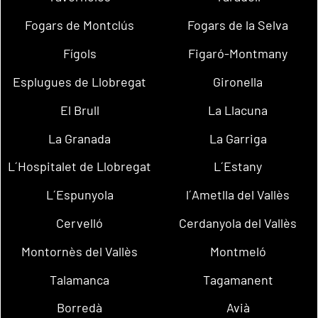
Fogars de Montclús
Fogars de la Selva
Fígols
Figaró-Montmany
Esplugues de Llobregat
Gironella
El Brull
La Llacuna
La Granada
La Garriga
L´Hospitalet de Llobregat
L´Estany
L´Espunyola
l´Ametlla del Vallès
Cervelló
Cerdanyola del Vallès
Montornès del Vallès
Montmeló
Talamanca
Tagamanent
Borredà
Avià