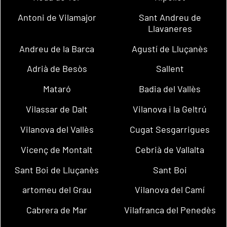
Antoni de Vilamajor
Sant Andreu de
Llavaneres
Andreu de la Barca
Agustí de Lluçanès
Adrià de Besòs
Sallent
Mataró
Badia del Vallès
Vilassar de Dalt
Vilanova i la Geltrú
Vilanova del Vallès
Cugat Sesgarrigues
Vicenç de Montalt
Cebrià de Vallalta
Sant Boi de Lluçanès
Sant Boi
artomeu del Grau
Vilanova del Camí
Cabrera de Mar
Vilafranca del Penedès