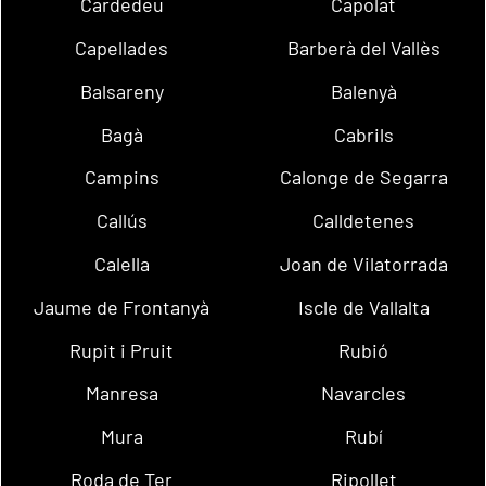
Cardedeu
Capolat
Capellades
Barberà del Vallès
Balsareny
Balenyà
Bagà
Cabrils
Campins
Calonge de Segarra
Callús
Calldetenes
Calella
Joan de Vilatorrada
Jaume de Frontanyà
Iscle de Vallalta
Rupit i Pruit
Rubió
Manresa
Navarcles
Mura
Rubí
Roda de Ter
Ripollet