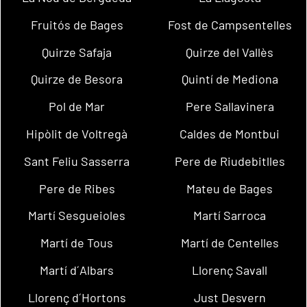
Fruitós de Bages
Fost de Campsentelles
Quirze Safaja
Quirze del Vallès
Quirze de Besora
Quintí de Mediona
Pol de Mar
Pere Sallavinera
Hipòlit de Voltregà
Caldes de Montbui
Sant Feliu Sasserra
Pere de Riudebitlles
Pere de Ribes
Mateu de Bages
Martí Sesgueioles
Martí Sarroca
Martí de Tous
Martí de Centelles
Martí d´Albars
Llorenç Savall
Llorenç d´Hortons
Just Desvern