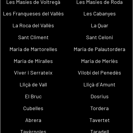
Les Masíes de Voltregà
Les Masies de Roda
Les Franqueses del Vallès
Les Cabanyes
La Roca del Vallès
La Quar
Sant Climent
Sant Celoni
Maria de Martorelles
Maria de Palautordera
Maria de Miralles
Maria de Merlès
Viver i Serrateix
Vilobí del Penedès
Lliçà de Vall
Lliçà d´Amunt
El Bruc
Dosrius
Cubelles
Tordera
Abrera
Tavertet
Tavèrnoles
Taradell