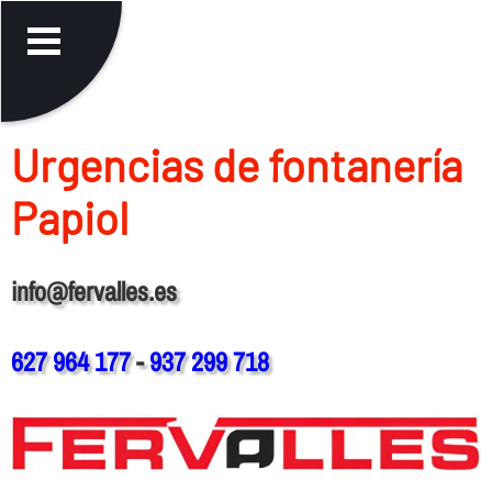
Urgencias de fontanerí­a
Papiol
info@fervalles.es
627 964 177
-
937 299 718