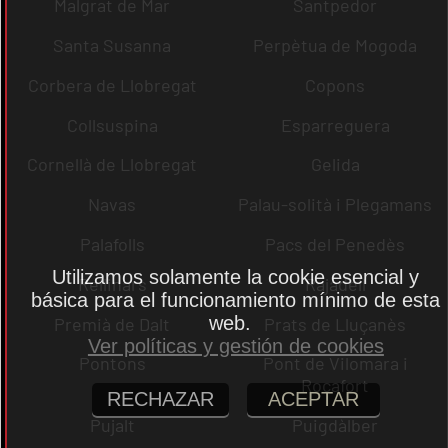
Malgrat de Mar
Santpedor
Santa Susanna
Perpètua de Mogoda
Corbera de Llobregat
Copons
Collsuspina
Esparreguera
Cornellà de Llobregat
Gelida
Navas
Palau-solità i Plegamans
Palafolls
Pacs del Penedès
Utilizamos solamente la cookie esencial y
Rellinars
Rajadell
básica para el funcionamiento mínimo de esta
web.
Premià de Dalt
Prats de Lluçanès
Ver políticas y gestión de cookies
Pontons
Pont de Vilomara i
Rocafort
RECHAZAR
ACEPTAR
Pujalt
Puigdàlber