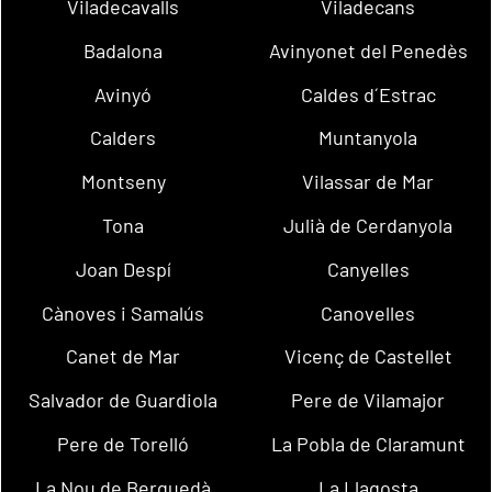
Viladecavalls
Viladecans
Badalona
Avinyonet del Penedès
Avinyó
Caldes d´Estrac
Calders
Muntanyola
Montseny
Vilassar de Mar
Tona
Julià de Cerdanyola
Joan Despí
Canyelles
Cànoves i Samalús
Canovelles
Canet de Mar
Vicenç de Castellet
Salvador de Guardiola
Pere de Vilamajor
Pere de Torelló
La Pobla de Claramunt
La Nou de Berguedà
La Llagosta