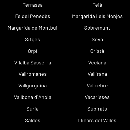
Terrassa
Teià
Fe del Penedès
Margarida i els Monjos
Margarida de Montbui
Sobremunt
Sitges
Seva
Orpí
Oristà
Vilalba Sasserra
Veciana
Vallromanes
Vallirana
Vallgorguina
Vallcebre
Vallbona d´Anoia
Vacarisses
Súria
Subirats
Saldes
Llinars del Vallès