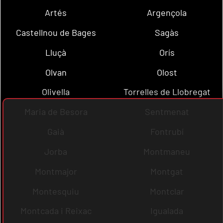
Artés
Argençola
Castellnou de Bages
Sagàs
Lluçà
Orís
Olvan
Olost
Olivella
Torrelles de Llobregat
Maria de Besora
Sentmenat
Gaià
Fontrubí
Jorba
Montmaneu
Montmajor
Montgat
Montesquiu
Montclar
Montcada i Reixac
Igualada