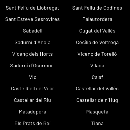
Sant Feliu de Llobregat
Sant Feliu de Codines
Sant Esteve Sesrovires
Palautordera
Sabadell
Cugat del Vallès
Sadurní d´Anoia
Cecília de Voltregà
Vicenç dels Horts
Vicenç de Torelló
Sadurní d´Osormort
Vilada
Vic
Calaf
Castellbell i el Vilar
Castellar del Vallès
Castellar del Riu
Castellar de n´Hug
Matadepera
Masquefa
Els Prats de Rei
Tiana