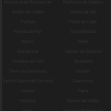
Monistrol de Montserrat
Monistrol de Calders
Mollet del Vallès
Molins de Rei
Polinyà
Pobla de Lillet
Pineda de Mar
Castellbisbal
Alpens
Alella
Aiguafreda
Aguilar de Segarra
Torrelles de Foix
Torrelavit
Torre de Claramunt
Torelló
Santa Coloma de Cervelló
Casserres
Carme
Piera
Perafita
Parets del Vallès
Gavà
Olesa de Montserrat