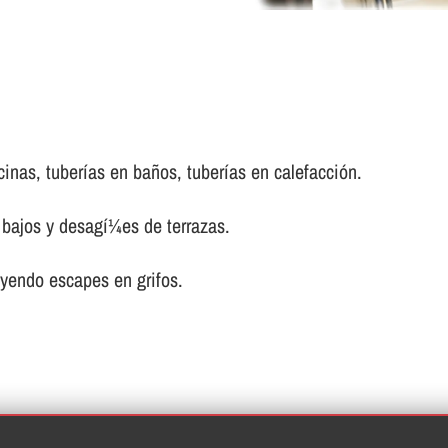
inas, tuberí­as en baños, tuberí­as en calefacción.
bajos y desagí¼es de terrazas.
uyendo escapes en grifos.