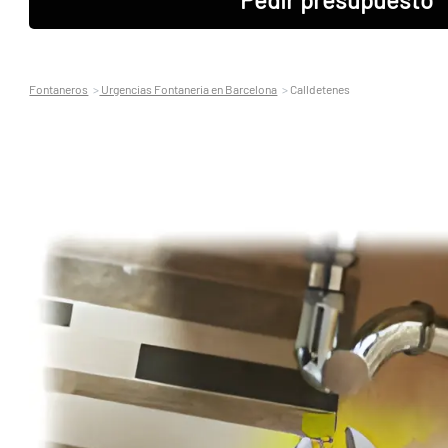
Fontaneros
Urgencias Fontaneria en Barcelona
Calldetenes