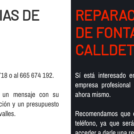
IAS DE
REPARAC
DE FONT
CALLDE
 718 o al 665 674 192.
Sí­ está interesado 
empresa profesional 
s un mensaje con su
ahora mismo.
ción y un presupuesto
valles.
Recomendamos que co
teléfono, ya que se
acceder a darle una re