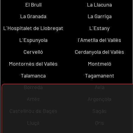
El Brull
La Llacuna
La Granada
La Garriga
L´Hospitalet de Llobregat
L´Estany
L´Espunyola
l´Ametlla del Vallès
Cervelló
Cerdanyola del Vallès
Montornès del Vallès
Montmeló
Talamanca
Tagamanent
Borredà
Avià
Artés
Argençola
Castellnou de Bages
Sagàs
Lluçà
Orís