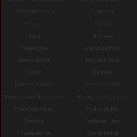
Castell de l´Areny
Puig-reig
Begues
Gallifa
Sora
Mediona
Argentona
Arenys de Munt
Arenys de Mar
Bigues i Riells
Berga
Bellprat
Cabrera d´Anoia
Premià de Mar
Monistrol de Montserrat
Monistrol de Calders
Mollet del Vallès
Molins de Rei
Polinyà
Pobla de Lillet
Pineda de Mar
Castellbisbal