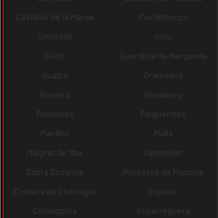
Castellví de la Marca
Castellterçol
Castellolí
rrius
Gurb
Guardiola de Berguedà
Gualba
Granollers
Granera
Gisclareny
Fonollosa
Folgueroles
Manlleu
Malla
Malgrat de Mar
Santpedor
Santa Susanna
Perpètua de Mogoda
Corbera de Llobregat
Copons
Collsuspina
Esparreguera