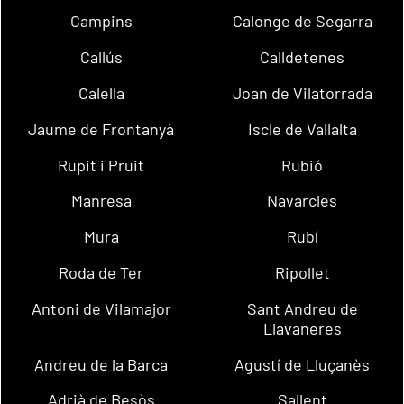
Campins
Calonge de Segarra
Callús
Calldetenes
Calella
Joan de Vilatorrada
Jaume de Frontanyà
Iscle de Vallalta
Rupit i Pruit
Rubió
Manresa
Navarcles
Mura
Rubí
Roda de Ter
Ripollet
Antoni de Vilamajor
Sant Andreu de
Llavaneres
Andreu de la Barca
Agustí de Lluçanès
Adrià de Besòs
Sallent