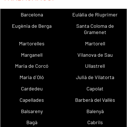
Barcelona
Eulàlia de Riuprimer
Eugènia de Berga
Santa Coloma de
Gramenet
Martorelles
Martorell
Marganell
Vilanova de Sau
Maria de Corcó
Ullastrell
Maria d´Oló
Julià de Vilatorta
Cardedeu
Capolat
Capellades
Barberà del Vallès
Balsareny
Balenyà
Bagà
Cabrils