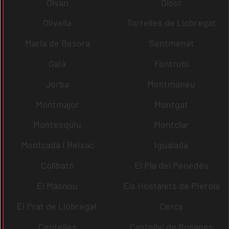
Olvan
Olost
Olivella
Torrelles de Llobregat
Maria de Besora
Sentmenat
Gaià
Fontrubí
Jorba
Montmaneu
Montmajor
Montgat
Montesquiu
Montclar
Montcada i Reixac
Igualada
Collbató
El Pla del Penedès
El Masnou
Els Hostalets de Pierola
El Prat de Llobregat
Cercs
Centelles
Castellví de Rosanes