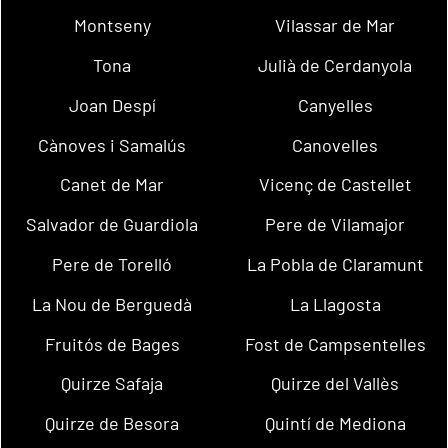
Montseny
Vilassar de Mar
Tona
Julià de Cerdanyola
Joan Despí
Canyelles
Cànoves i Samalús
Canovelles
Canet de Mar
Vicenç de Castellet
Salvador de Guardiola
Pere de Vilamajor
Pere de Torelló
La Pobla de Claramunt
La Nou de Berguedà
La Llagosta
Fruitós de Bages
Fost de Campsentelles
Quirze Safaja
Quirze del Vallès
Quirze de Besora
Quintí de Mediona