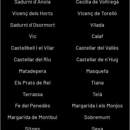
Sadurní d´Anoia
Cecília de Voltregà
Vicenç dels Horts
Vicenç de Torelló
Sadurní d´Osormort
Vilada
Vic
Calaf
Castellbell i el Vilar
Castellar del Vallès
Castellar del Riu
Castellar de n´Hug
Matadepera
Masquefa
Els Prats de Rei
Tiana
Terrassa
Teià
Fe del Penedès
Margarida i els Monjos
Margarida de Montbui
Sobremunt
Sitges
Seva