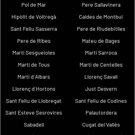
Pol de Mar
Pere Sallavinera
Hipòlit de Voltregà
Caldes de Montbui
Sant Feliu Sasserra
Pere de Riudebitlles
Pere de Ribes
Mateu de Bages
Martí Sesgueioles
Martí Sarroca
Martí de Tous
Martí de Centelles
Martí d´Albars
Llorenç Savall
Llorenç d´Hortons
Just Desvern
Sant Feliu de Llobregat
Sant Feliu de Codines
Sant Esteve Sesrovires
Palautordera
Sabadell
Cugat del Vallès