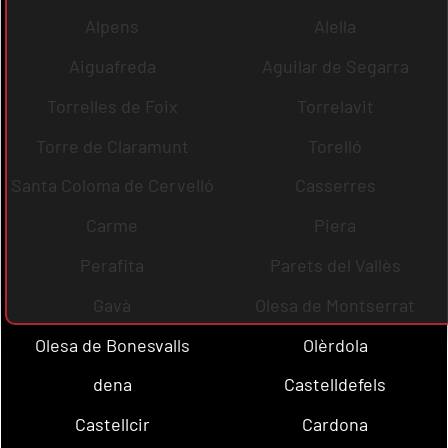
Alpens
Alella
Aiguafreda
Aguilar de Segarra
Torrelles de Foix
Torrelavit
Torre de Claramunt
Torelló
Santa Coloma de Cervelló
Casserres
Carme
Piera
Perafita
Parets del Vallès
Gavà
Olesa de Montserrat
Olesa de Bonesvalls
Olèrdola
dena
Castelldefels
Castellcir
Cardona