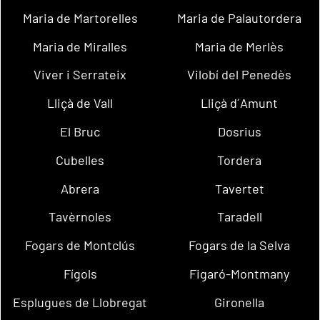
Maria de Martorelles
Maria de Palautordera
Maria de Miralles
Maria de Merlès
Viver i Serrateix
Vilobí del Penedès
Lliçà de Vall
Lliçà d´Amunt
El Bruc
Dosrius
Cubelles
Tordera
Abrera
Tavertet
Tavèrnoles
Taradell
Fogars de Montclús
Fogars de la Selva
Fígols
Figaró-Montmany
Esplugues de Llobregat
Gironella