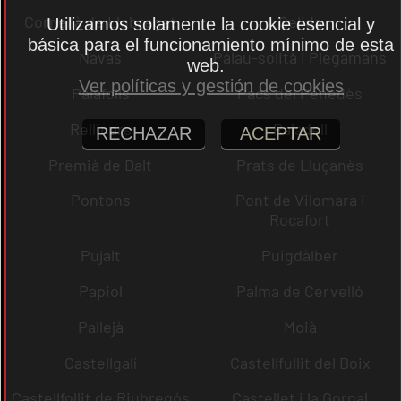
Cornellà de Llobregat
Gelida
Utilizamos solamente la cookie esencial y
básica para el funcionamiento mínimo de esta
Navas
Palau-solità i Plegamans
web.
Ver políticas y gestión de cookies
Palafolls
Pacs del Penedès
Rellinars
Rajadell
RECHAZAR
ACEPTAR
Premià de Dalt
Prats de Lluçanès
Pontons
Pont de Vilomara i
Rocafort
Pujalt
Puigdàlber
Papiol
Palma de Cervelló
Pallejà
Moià
Castellgalí
Castellfullit del Boix
Castellfollit de Riubregós
Castellet i la Gornal