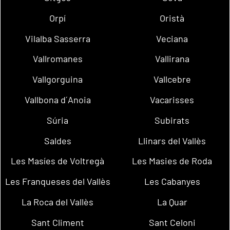
Orpí
Oristà
Vilalba Sasserra
Veciana
Vallromanes
Vallirana
Vallgorguina
Vallcebre
Vallbona d´Anoia
Vacarisses
Súria
Subirats
Saldes
Llinars del Vallès
Les Masíes de Voltregà
Les Masies de Roda
Les Franqueses del Vallès
Les Cabanyes
La Roca del Vallès
La Quar
Sant Climent
Sant Celoni