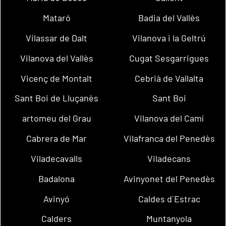
Mataró
Badia del Vallès
Vilassar de Dalt
Vilanova i la Geltrú
Vilanova del Vallès
Cugat Sesgarrigues
Vicenç de Montalt
Cebrià de Vallalta
Sant Boi de Lluçanès
Sant Boi
artomeu del Grau
Vilanova del Camí
Cabrera de Mar
Vilafranca del Penedès
Viladecavalls
Viladecans
Badalona
Avinyonet del Penedès
Avinyó
Caldes d´Estrac
Calders
Muntanyola