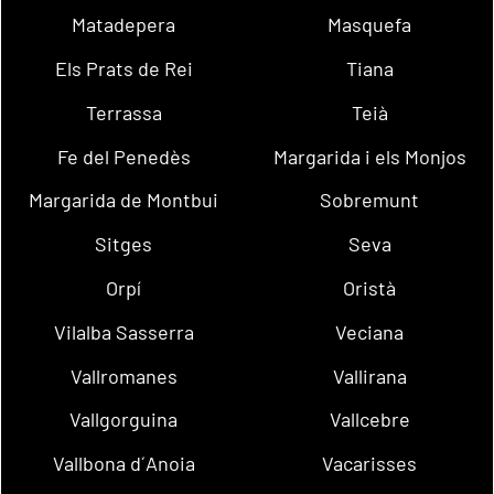
Matadepera
Masquefa
Els Prats de Rei
Tiana
Terrassa
Teià
Fe del Penedès
Margarida i els Monjos
Margarida de Montbui
Sobremunt
Sitges
Seva
Orpí
Oristà
Vilalba Sasserra
Veciana
Vallromanes
Vallirana
Vallgorguina
Vallcebre
Vallbona d´Anoia
Vacarisses