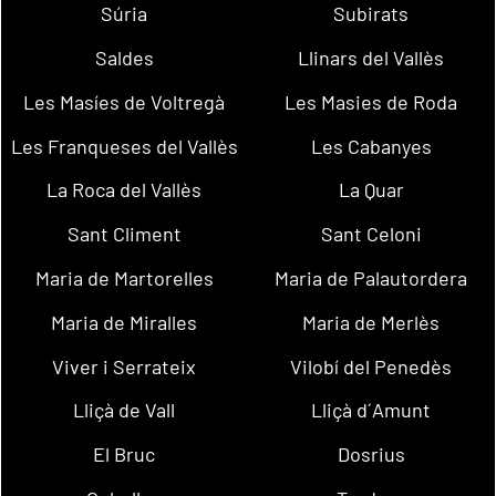
Súria
Subirats
Saldes
Llinars del Vallès
Les Masíes de Voltregà
Les Masies de Roda
Les Franqueses del Vallès
Les Cabanyes
La Roca del Vallès
La Quar
Sant Climent
Sant Celoni
Maria de Martorelles
Maria de Palautordera
Maria de Miralles
Maria de Merlès
Viver i Serrateix
Vilobí del Penedès
Lliçà de Vall
Lliçà d´Amunt
El Bruc
Dosrius