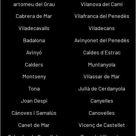
artomeu del Grau
Vilanova del Camí
Cabrera de Mar
Vilafranca del Penedès
Viladecavalls
Viladecans
Badalona
Avinyonet del Penedès
Avinyó
Caldes d´Estrac
Calders
Muntanyola
Montseny
Vilassar de Mar
Tona
Julià de Cerdanyola
Joan Despí
Canyelles
Cànoves i Samalús
Canovelles
Canet de Mar
Vicenç de Castellet