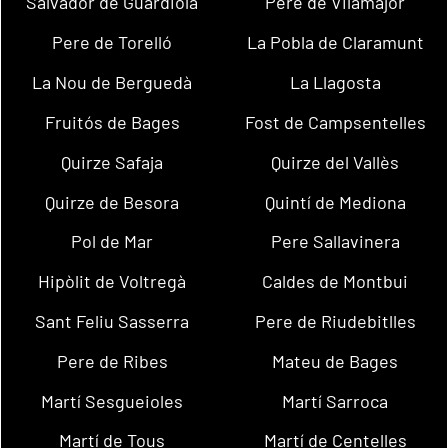
Salvador de Guardiola
Pere de Vilamajor
Pere de Torelló
La Pobla de Claramunt
La Nou de Berguedà
La Llagosta
Fruitós de Bages
Fost de Campsentelles
Quirze Safaja
Quirze del Vallès
Quirze de Besora
Quintí de Mediona
Pol de Mar
Pere Sallavinera
Hipòlit de Voltregà
Caldes de Montbui
Sant Feliu Sasserra
Pere de Riudebitlles
Pere de Ribes
Mateu de Bages
Martí Sesgueioles
Martí Sarroca
Martí de Tous
Martí de Centelles