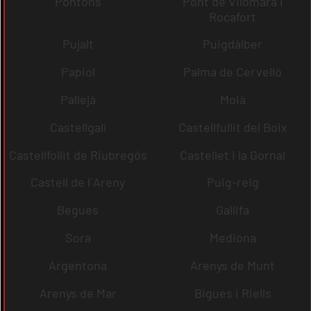
Pontons
Pont de Vilomara i
Rocafort
Pujalt
Puigdàlber
Papiol
Palma de Cervelló
Pallejà
Moià
Castellgalí
Castellfullit del Boix
Castellfollit de Riubregós
Castellet i la Gornal
Castell de l´Areny
Puig-reig
Begues
Gallifa
Sora
Mediona
Argentona
Arenys de Munt
Arenys de Mar
Bigues i Riells