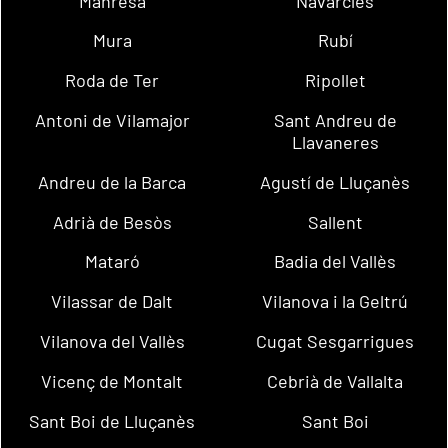
Manresa
Navarcles
Mura
Rubí
Roda de Ter
Ripollet
Antoni de Vilamajor
Sant Andreu de
Llavaneres
Andreu de la Barca
Agustí de Lluçanès
Adrià de Besòs
Sallent
Mataró
Badia del Vallès
Vilassar de Dalt
Vilanova i la Geltrú
Vilanova del Vallès
Cugat Sesgarrigues
Vicenç de Montalt
Cebrià de Vallalta
Sant Boi de Lluçanès
Sant Boi