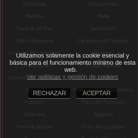
Fonollosa
Folgueroles
Manlleu
Malla
Malgrat de Mar
Santpedor
Santa Susanna
Perpètua de Mogoda
Corbera de Llobregat
Copons
Utilizamos solamente la cookie esencial y
básica para el funcionamiento mínimo de esta
Collsuspina
Esparreguera
web.
Ver políticas y gestión de cookies
Cornellà de Llobregat
Gelida
Navas
Palau-solità i Plegamans
RECHAZAR
ACEPTAR
Palafolls
Pacs del Penedès
Rellinars
Rajadell
Premià de Dalt
Prats de Lluçanès