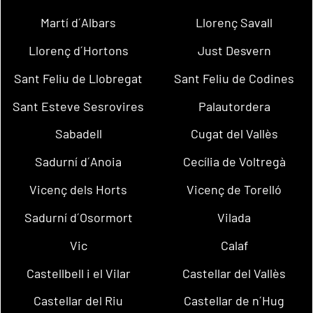
Martí d´Albars
Llorenç Savall
Llorenç d´Hortons
Just Desvern
Sant Feliu de Llobregat
Sant Feliu de Codines
Sant Esteve Sesrovires
Palautordera
Sabadell
Cugat del Vallès
Sadurní d´Anoia
Cecília de Voltregà
Vicenç dels Horts
Vicenç de Torelló
Sadurní d´Osormort
Vilada
Vic
Calaf
Castellbell i el Vilar
Castellar del Vallès
Castellar del Riu
Castellar de n´Hug