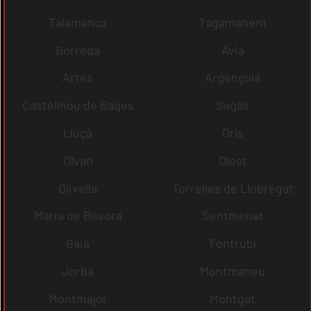
Talamanca
Tagamanent
Borredà
Avià
Artés
Argençola
Castellnou de Bages
Sagàs
Lluçà
Orís
Olvan
Olost
Olivella
Torrelles de Llobregat
Maria de Besora
Sentmenat
Gaià
Fontrubí
Jorba
Montmaneu
Montmajor
Montgat