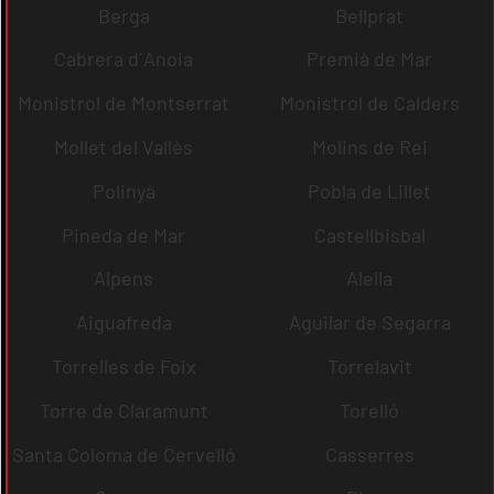
Berga
Bellprat
Cabrera d´Anoia
Premià de Mar
Monistrol de Montserrat
Monistrol de Calders
Mollet del Vallès
Molins de Rei
Polinyà
Pobla de Lillet
Pineda de Mar
Castellbisbal
Alpens
Alella
Aiguafreda
Aguilar de Segarra
Torrelles de Foix
Torrelavit
Torre de Claramunt
Torelló
Santa Coloma de Cervelló
Casserres