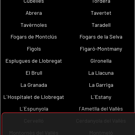
Cubelles
Tordera
Abrera
Tavertet
Tavèrnoles
Taradell
Fogars de Montclús
Fogars de la Selva
Fígols
Figaró-Montmany
Esplugues de Llobregat
Gironella
El Brull
La Llacuna
La Granada
La Garriga
L´Hospitalet de Llobregat
L´Estany
L´Espunyola
l´Ametlla del Vallès
Cervelló
Cerdanyola del Vallès
Montornès del Vallès
Montmeló