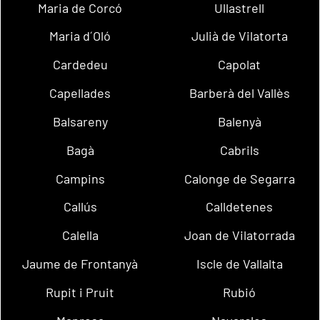
Maria de Corcó
Ullastrell
Maria d´Oló
Julià de Vilatorta
Cardedeu
Capolat
Capellades
Barberà del Vallès
Balsareny
Balenyà
Bagà
Cabrils
Campins
Calonge de Segarra
Callús
Calldetenes
Calella
Joan de Vilatorrada
Jaume de Frontanyà
Iscle de Vallalta
Rupit i Pruit
Rubió