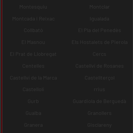
Montesquiu
Montclar
Montcada i Reixac
Igualada
Collbató
El Pla del Penedès
El Masnou
Els Hostalets de Pierola
El Prat de Llobregat
Cercs
Centelles
Castellví de Rosanes
Castellví de la Marca
Castellterçol
Castellolí
rrius
Gurb
Guardiola de Berguedà
Gualba
Granollers
Granera
Gisclareny