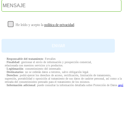
He leído y acepto la
política de privacidad
.
·
Responsable del tratamiento
: Fervalles
·
Finalidad
: gestionar el envío de información y prospección comercial,
relacionada con nuestros servicios y/o productos.
·
Legitimación
: consentimiento del interesado.
·
Destinatarios
: no se cederán datos a terceros, salvo obligación legal.
·
Derechos
: podrá ejercer los derechos de acceso, rectificación, limitación de tratamiento,
supresión, portabilidad y oposición al tratamiento de sus datos de carácter personal, así como a la
retirada del consentimiento prestado para el tratamiento de los mismos.
·
Información adicional
: puede consultar la información detallada sobre Protección de Datos
aquí
.