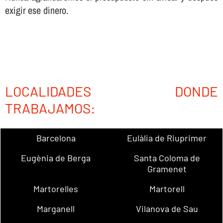
exigir ese dinero.
LOCALIDADES DONDE
TRABAJAMOS:
Barcelona
Eulàlia de Riuprimer
Eugènia de Berga
Santa Coloma de
Gramenet
Martorelles
Martorell
Marganell
Vilanova de Sau